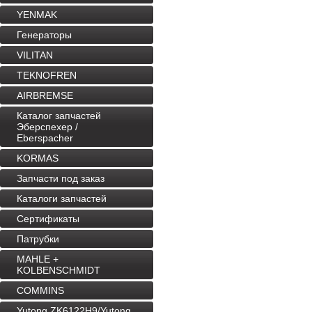
YENMAK
Генераторы
VILITAN
TEKNOFREN
AIRBREMSE
Каталог запчастей
Эберспехер /
Eberspacher
KORMAS
Запчасти под заказ
Каталоги запчастей
Сертификаты
Патрубки
MAHLE +
KOLBENSCHMIDT
COMMINS
Yutong ZK6122H9/Yutong