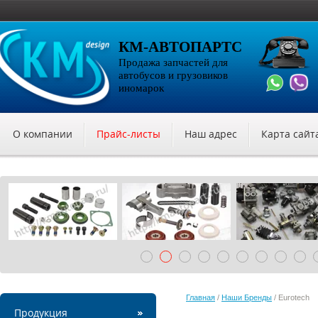
КМ-АВТОПАРТС
Продажа запчастей для
автобусов и грузовиков
иномарок
О компании
Прайс-листы
Наш адрес
Карта сайт
Главная
/
Наши Бренды
/ Eurotech
Продукция