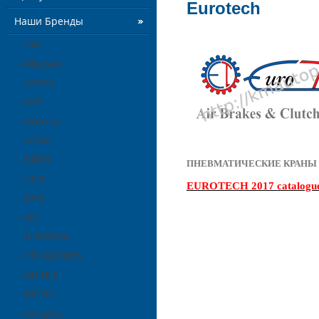
Eurotech
Наши Бренды
- 5M
- Maysan
- AYFAR
- AYS
- Kormas
- ATAK
- EREN
ПНЕВМАТИЧЕСКИЕ КРАНЫ /
- SEM
EUROTECH 2017 catalogu
- FAG
- US
- Firestone
- TEKNOFREN
- MAHLE
- FRITEC
- sertplas