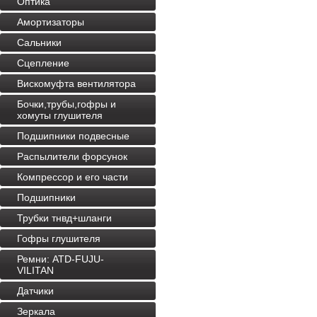
Оптика
Амортизаторы
Сальники
Сцепление
Вискомуфта вентилятора
Бочки,трубы,гофры и
хомуты глушителя
Подшипники подвесные
Распылители форсунок
Компрессор и его части
Подшипники
Трубки тнвд+шланги
Гофры глушителя
Ремни: ATD-FUJU-
VILITAN
Датчики
Зеркала