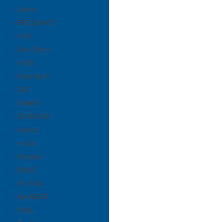
- Sachs
- BERGKRAFT
- MAY
- MarsTech
- HOBI
- Contitech
- SKF
- SAMPA
- MORITOR
- Kanca
- Farba
- Farplas
- BOGE
- AY-SAN
- HAMMER
- SPAL