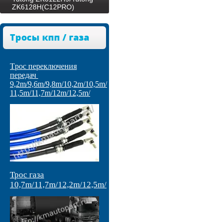
ZK6128H(C12PRO)
Тросы кпп / газа
Tрос переключения
передач
9,2m/9,6m/9,8m/10,2m/10,5m/
11,5m/11,7m/12m/12,5m/
Трос газа
10,7m/11,7m/12,2m/12,5m/