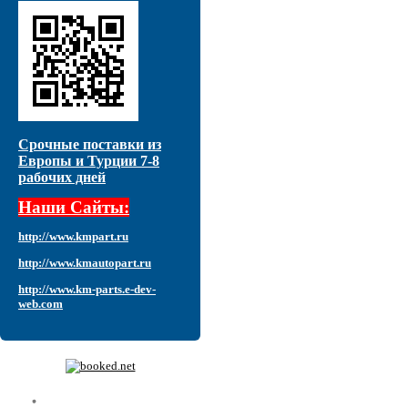
Срочные поставки из
Европы и Турции 7-8
рабочих дней
Наши Сайты:
http://www.kmpart.ru
http://www.kmautopart.ru
http://www.km-parts.e-dev-
web.com