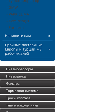
- Турбокомпрессор
- GMW
- PARK CLIMA
- Demircioglu
- Eurotech
Напишите нам
Срочные поставки из
Европы и Турции 7-8
рабочих дней
Пневморессоры
Пневматика
Фильтры
Тормозная система
Тросы кпп/газа
Тяги и наконечники