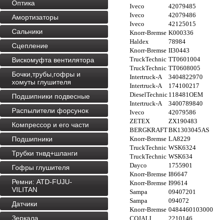
Оптика
Iveco
42079485
Iveco
42079486
Амортизаторы
Iveco
42125015
Сальники
Knorr-Bremse
K000336
Haldex
78984
Сцепление
Knorr-Bremse
II30443
TruckTechnic
TT0601004
Вискомуфта вентилятора
TruckTechnic
TT0608005
Бочки,трубы,гофры и
Intertruck-A
3404822970
хомуты глушителя
Intertruck-A
174100217
DieselTechnic
118481OEM
Подшипники подвесные
Intertruck-A
3400789840
Распылители форсунок
Iveco
42079586
ZETEX
ZX190483
Компрессор и его части
BERGKRAFT
BK1303045AS
Подшипники
Knorr-Bremse
LA8229
TruckTechnic
WSK6324
Трубки тнвд+шланги
TruckTechnic
WSK634
Dayco
1755901
Гофры глушителя
Knorr-Bremse
I86647
Ремни: ATD-FUJU-
Knorr-Bremse
I99614
VILITAN
Sampa
09407201
Sampa
094072
Датчики
Knorr-Bremse
0484460103000
Зеркала
COJALI
2210146