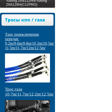
Yutong ZK6122H9/Yutong
ZK6128H(C12PRO)
Тросы кпп / газа
Tрос переключения
передач
9,2m/9,6m/9,8m/10,2m/10,5m/
11,5m/11,7m/12m/12,5m/
Трос газа
10,7m/11,7m/12,2m/12,5m/