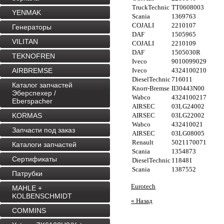
TruckTechnic
TT0608003
YENMAK
Scania
1369763
COJALI
2210107
Генераторы
DAF
1505965
VILITAN
COJALI
2210109
DAF
1505030R
TEKNOFREN
Iveco
9010099029
AIRBREMSE
Iveco
4324100210
DieselTechnic
716011
Каталог запчастей
Knorr-Bremse
II30443N00
Эберспехер /
Wabco
4324100217
Eberspacher
AIRSEC
03LG24002
KORMAS
AIRSEC
03LG22002
Wabco
432410021
Запчасти под заказ
AIRSEC
03LG08005
Renault
5021170071
Каталоги запчастей
Scania
1354873
Сертификаты
DieselTechnic
118481
Scania
1387552
Патрубки
Eurotech
MAHLE +
KOLBENSCHMIDT
« Назад
COMMINS