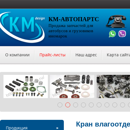
КМ-АВТОПАРТС
Продажа запчастей для
автобусов и грузовиков
иномарок
О компании
Прайс-листы
Наш адрес
Карта сайт
Кран влагоотдел
Продукция