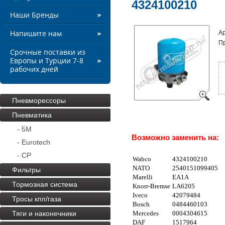
4324100210
Наши Бренды
Ар
Напишите нам
П
Срочные поставки из
Европы и Турции 7-8
рабочих дней
Пневморессоры
Пневматика
- 5M
Возможно заменить на:
- Eurotech
- CP
Wabco
4324100210
NATO
2540151099405
Фильтры
Marelli
EA1A
Тормозная система
Knorr-Bremse
LA6205
Iveco
42079484
Тросы кпп/газа
Bosch
0484460103
Тяги и наконечники
Mercedes
0004304615
DAF
1517964