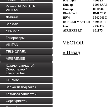
Kraftiger
400023
Dunlop
00936AA
Ремни: ATD-FUJU-
Dunlop
D11B36
VILITAN
BlackTech
RML7051
Датчики
BPW
05429409
RUBBER MASTER
58940CP
Зеркала
Gart
2932412
AIR EXPERT
161175
YENMAK
Генераторы
VECTOR
VILITAN
« Назад
TEKNOFREN
AIRBREMSE
Каталог запчастей
Эберспехер /
Eberspacher
KORMAS
Запчасти под заказ
Каталоги запчастей
Сертификаты