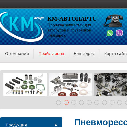
КМ-АВТОПАРТС
Продажа запчастей для
автобусов и грузовиков
иномарок
О компании
Прайс-листы
Наш адрес
Карта сайт
Пневморесс
Продукция