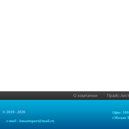
О компании
Прайс-лис
© 2019 - 2026
109
Офис:
Т
г.Москва
e
-mail
: kmautopart@mail.ru