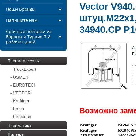
Vector V940
Наши Бренды
штуц.M22х1
Напишите нам
34940.CP P1
Срочные поставки из
Европы и Турции 7-8
рабочих дней
Ар
П
Пневморессоры
- TruckExpert
- USMER
- EUROTECH
- VECTOR
- Kraftiger
- Fabio
Возможно заме
- Firestone
Kraftiger
KG940NP
Пневматика
Kraftiger
KG940PI
Фильтры
AIR EXPERT
1600940C