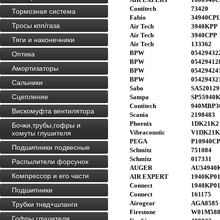
Contitech
73420
Тормозная система
Fabio
34940CP
Тросы кпп/газа
Air Tech
3940KPP
Air Tech
3940CPP
Тяги и наконечники
Air Tech
133362
BPW
05429432
Оптика
BPW
05429412
Амортизаторы
BPW
05429424
BPW
05429432
Сальники
Sabo
SA52012
Сцепление
Sampa
SP55940
Contitech
940MBP3
Вискомуфта вентилятора
Scania
2198483
Phoenix
1DK21K2
Бочки,трубы,гофры и
Vibracoustic
V1DK21K
хомуты глушителя
PEGA
P10940C
Подшипники подвесные
Schmitz
751084
Schmitz
017331
Распылители форсунок
AUGER
AU34940
Компрессор и его части
AIR EXPERT
1940KP0
Connect
1940KP0
Подшипники
Connect
161175
Airogear
AGA8585
Трубки тнвд+шланги
Firestone
W01M588
Гофры глушителя