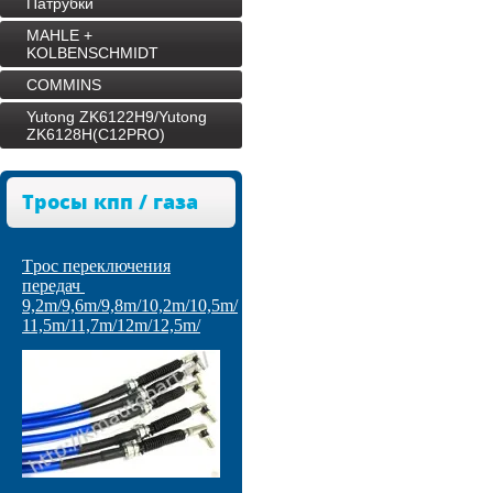
Патрубки
MAHLE +
KOLBENSCHMIDT
COMMINS
Yutong ZK6122H9/Yutong
ZK6128H(C12PRO)
Тросы кпп / газа
Tрос переключения
передач
9,2m/9,6m/9,8m/10,2m/10,5m/
11,5m/11,7m/12m/12,5m/