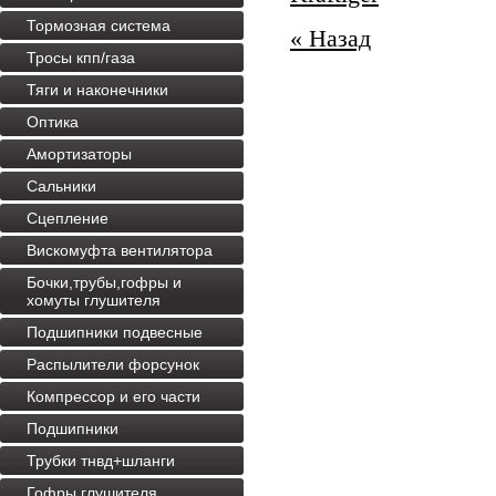
Тормозная система
« Назад
Тросы кпп/газа
Тяги и наконечники
Оптика
Амортизаторы
Сальники
Сцепление
Вискомуфта вентилятора
Бочки,трубы,гофры и
хомуты глушителя
Подшипники подвесные
Распылители форсунок
Компрессор и его части
Подшипники
Трубки тнвд+шланги
Гофры глушителя