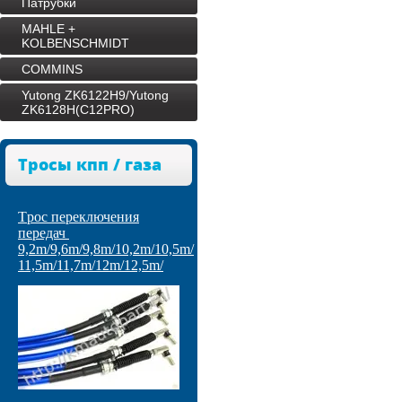
Патрубки
MAHLE +
KOLBENSCHMIDT
COMMINS
Yutong ZK6122H9/Yutong
ZK6128H(C12PRO)
Тросы кпп / газа
Tрос переключения
передач
9,2m/9,6m/9,8m/10,2m/10,5m/
11,5m/11,7m/12m/12,5m/