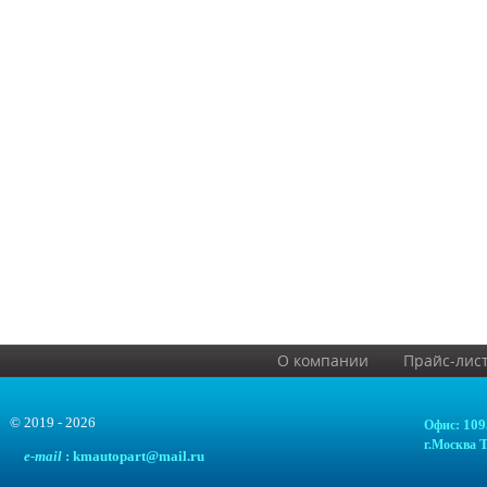
О компании
Прайс-лис
© 2019 - 2026
109
Офис:
Т
г.Москва
e
-mail
: kmautopart@mail.ru