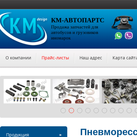
КМ-АВТОПАРТС
Продажа запчастей для
автобусов и грузовиков
иномарок
О компании
Прайс-листы
Наш адрес
Карта сайт
Пневморесс
Продукция