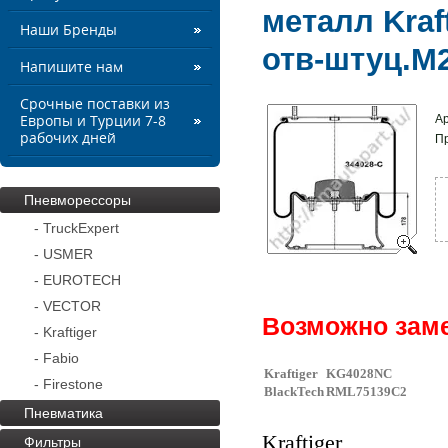
металл Kraf
Наши Бренды
отв-штуц.М2
Напишите нам
Срочные поставки из
Ар
Европы и Турции 7-8
рабочих дней
П
Пневморессоры
- TruckExpert
- USMER
- EUROTECH
- VECTOR
Возможно заме
- Kraftiger
- Fabio
Kraftiger
KG4028NC
- Firestone
BlackTech
RML75139C2
Пневматика
Kraftiger
Фильтры