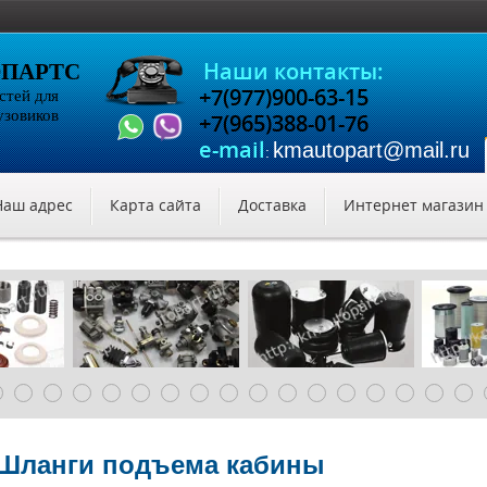
Наши контакты:
ОПАРТС
+7(977)900-63-15
стей для
узовиков
+7(965)388-01-76
e-mail
kmautopart@mail
:
Наш адрес
Карта сайта
Доставка
Интернет магазин
Шланги подъема кабины