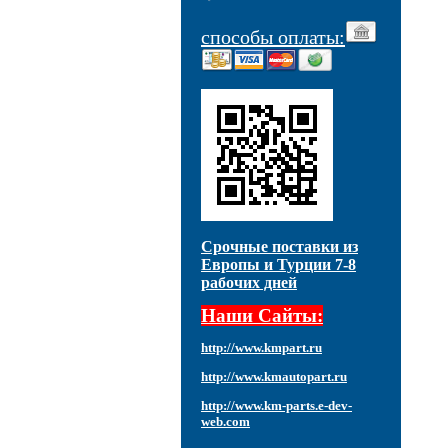
способы оплаты:
Срочные поставки из
Европы и Турции 7-8
рабочих дней
Наши Сайты:
http://www.kmpart.ru
http://www.kmautopart.ru
http://www.km-parts.e-dev-
web.com