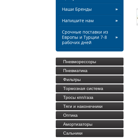
Наши Бренды
Напишите нам
Срочные поставки из
Европы и Турции 7-8
рабочих дней
Пневморессоры
Пневматика
Фильтры
Тормозная система
Тросы кпп/газа
Тяги и наконечники
Оптика
Амортизаторы
Сальники