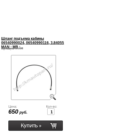
Шланг подъема кабины
06540990024, 06540990116, 3.84055
MAN ; MB ;...
Артикул:
0.300
Цена:
Кол-во:
650
руб.