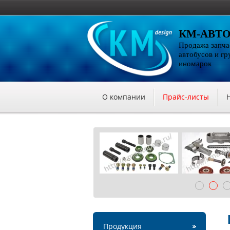
КМ-АВТ
Продажа запча
автобусов и гр
иномарок
О компании
Прайс-листы
Продукция