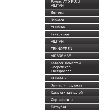
Ремни: ATD-FUJU-
VILITAN
Датчики
Зеркала
YENMAK
Генераторы
VILITAN
TEKNOFREN
AIRBREMSE
Каталог запчастей
Эберспехер /
Eberspacher
KORMAS
Запчасти под заказ
Каталоги запчастей
Сертификаты
Патрубки