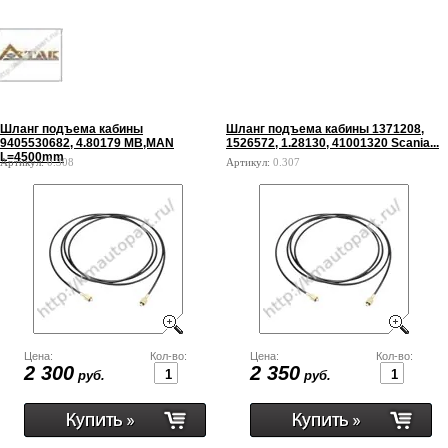
Шланг подъема кабины
Шланг подъема кабины 1371208,
9405530682, 4.80179 MB,MAN
1526572, 1.28130, 41001320 Scania...
L=4500mm
Артикул:
0.308
Артикул:
0.307
Цена:
Кол-во:
Цена:
Кол-во:
2 300
2 350
руб.
руб.