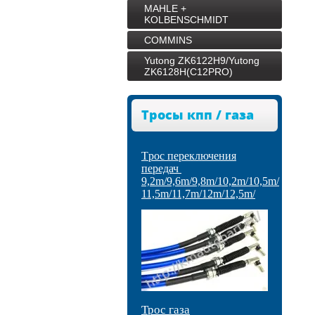
MAHLE +
KOLBENSCHMIDT
COMMINS
Yutong ZK6122H9/Yutong
ZK6128H(C12PRO)
Тросы кпп / газа
Tрос переключения
передач
9,2m/9,6m/9,8m/10,2m/10,5m/
11,5m/11,7m/12m/12,5m/
Трос газа